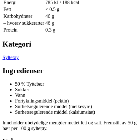
Energi
785
kJ /
188
kcal
Fett
< 0.5 g
Karbohydrater
46
g
– hvorav sukkerarter
46
g
Protein
0.3
g
Kategori
Syltetøy
Ingredienser
50 %
Tyttebær
Sukker
Vann
Fortykningsmiddel (pektin)
Surhetsregulerende middel (melkesyre)
Surhetsregulerende middel (kalsiumsitat)
Inneholder ubetydelige mengder mettet fett og salt. Fremstilt av 50 g
bær per 100 g syltetøy.