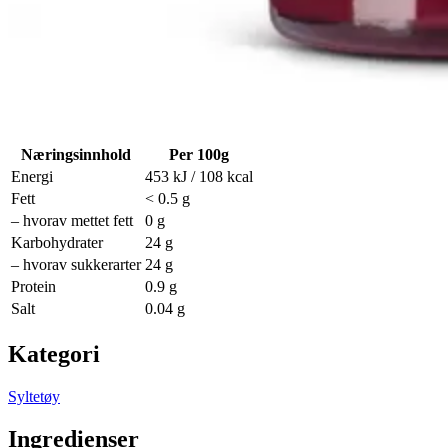
Næringsinnhold
Per 100g
Energi
453
kJ /
108
kcal
Fett
< 0.5 g
– hvorav mettet fett
0
g
Karbohydrater
24
g
– hvorav sukkerarter
24
g
Protein
0.9
g
Salt
0.04
g
Kategori
Syltetøy
Ingredienser