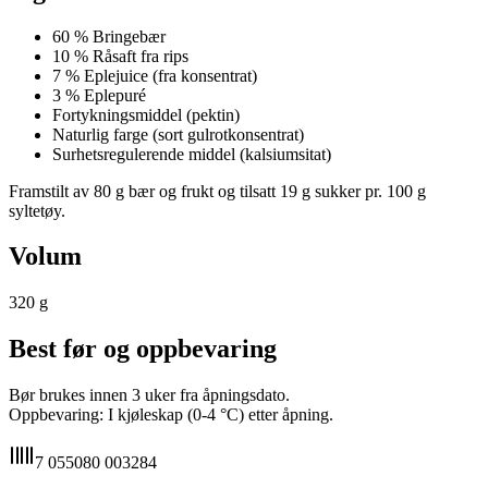
60 %
Bringebær
10 %
Råsaft fra rips
7 %
Eplejuice (fra konsentrat)
3 %
Eplepuré
Fortykningsmiddel (pektin)
Naturlig farge (sort gulrotkonsentrat)
Surhetsregulerende middel (kalsiumsitat)
Framstilt av 80 g bær og frukt og tilsatt 19 g sukker pr. 100 g
syltetøy.
Volum
320
g
Best før og oppbevaring
Bør brukes innen 3 uker fra åpningsdato.
Oppbevaring: I kjøleskap (0-4 °C) etter åpning.
7 055080 003284